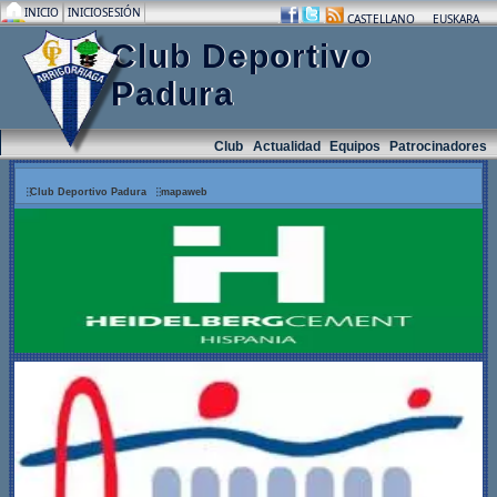
INICIO
INICIOSESIÓN
.
.
.
CASTELLANO
EUSKARA
Club Deportivo
Padura
Club
Actualidad
Equipos
Patrocinadores
Club Deportivo Padura
mapaweb