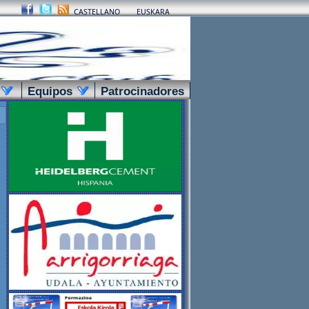
.
.
.
CASTELLANO
EUSKARA
.
Equipos
.
Patrocinadores