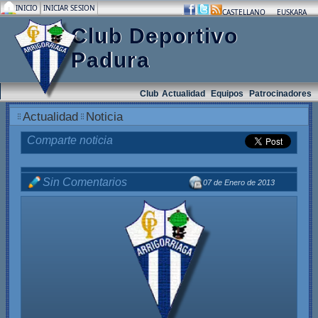
INICIO
INICIAR SESION
.
.
.
CASTELLANO
EUSKARA
Club Deportivo
Padura
Club
Actualidad
Equipos
Patrocinadores
Actualidad
Noticia
Comparte noticia
Sin Comentarios
07 de Enero de 2013