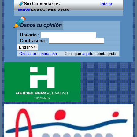
Sin Comentarios
Iniciar
sesion
para comentar o votar
Danos tu opinión
Usuario :
Contraseña :
Olvidaste contraseña
Consigue
aquí
tu cuenta gratis