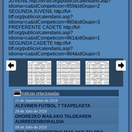
JUVENIL http://fvf-bff.org/publico/calendario.asp?
idioma=ca&idCompeticion=959&idGrupo=2
SEGUNDA JUVENIL http://fvf-
bff.org/publico/calendario.asp?
idioma=ca&idCompeticion=960&idGrupo=3
PREFERENTE CADETE http://fvf-
bff.org/publico/calendario.asp?
idioma=ca&idCompeticion=961&idGrupo=1
SEGUNDA CADETE http://fvf-
bff.org/publico/calendario.asp?
idioma=ca&idCompeticion=964&idGrupo=3
Noticias relacionadas
15 de Septiembre de 2016
ALEVINEN FUTBOL 7 TXAPELKETA
29 de Julio de 2016
OHOREZKO MAILAKO TALDEAREN
AURREDENBORALDIA
08 de Julio de 2016