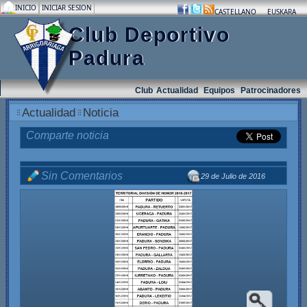
INICIO
INICIAR SESION
.
.
.
CASTELLANO
EUSKARA
Club Deportivo
Padura
Club
Actualidad
Equipos
Patrocinadores
Actualidad
Noticia
Comparte noticia
Sin Comentarios
29 de Julio de 2016
.