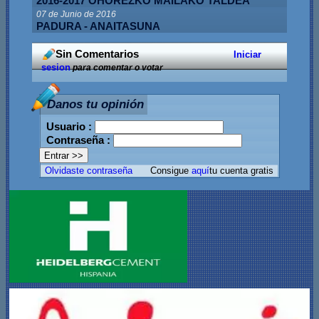
2016-2017 OHOREZKO MAILAKO TALDEA
07 de Junio de 2016
PADURA - ANAITASUNA
Sin Comentarios
Iniciar
sesion
para comentar o votar
Danos tu opinión
Usuario :
Contraseña :
Olvidaste contraseña
Consigue
aquí
tu cuenta gratis