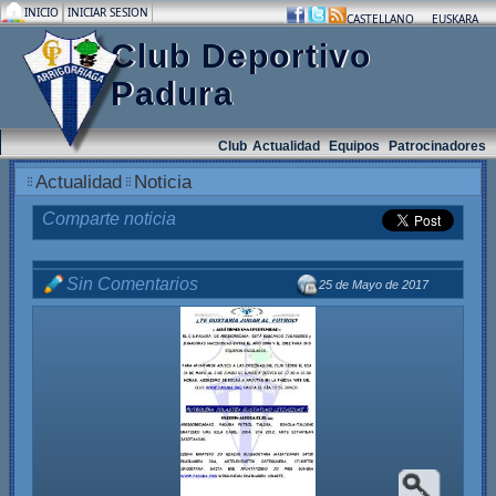
INICIO
INICIAR SESION
.
.
.
CASTELLANO
EUSKARA
Club Deportivo
Padura
Club
Actualidad
Equipos
Patrocinadores
Actualidad
Noticia
Comparte noticia
Sin Comentarios
25 de Mayo de 2017
.