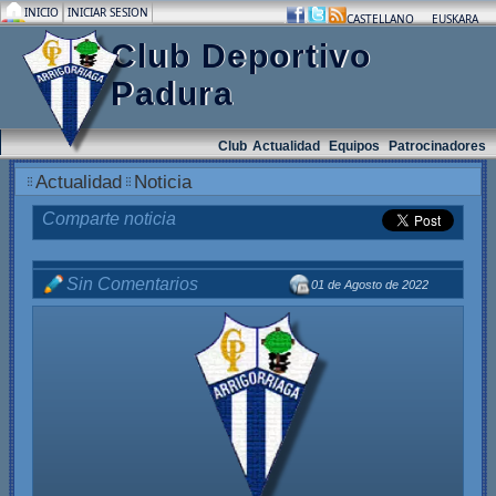
INICIO
INICIAR SESION
.
.
.
CASTELLANO
EUSKARA
Club Deportivo
Padura
Club
Actualidad
Equipos
Patrocinadores
Actualidad
Noticia
Comparte noticia
Sin Comentarios
01 de Agosto de 2022