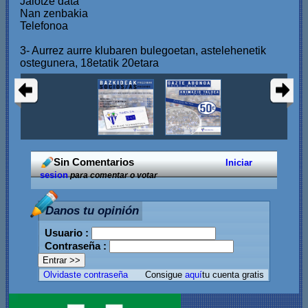
Jaiotze data
Nan zenbakia
Telefonoa
3- Aurrez aurre klubaren bulegoetan, astelehenetik
ostegunera, 18etatik 20etara
Sin Comentarios
Iniciar
sesion
para comentar o votar
Danos tu opinión
Usuario :
Contraseña :
Olvidaste contraseña
Consigue
aquí
tu cuenta gratis