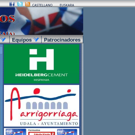
.
.
.
CASTELLANO
EUSKARA
.
Equipos
.
Patrocinadores