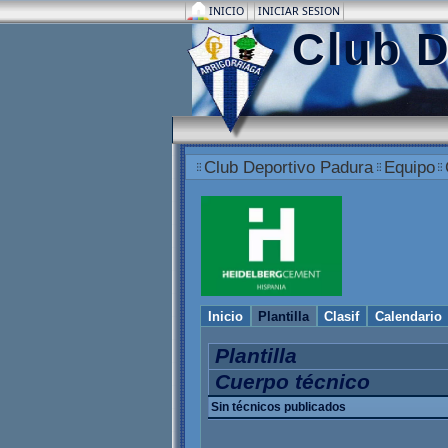
INICIO
INICIAR SESION
Club D
Club Deportivo Padura
Equipo
Inicio
Plantilla
Clasif
Calendario
Plantilla
Cuerpo técnico
Sin técnicos publicados