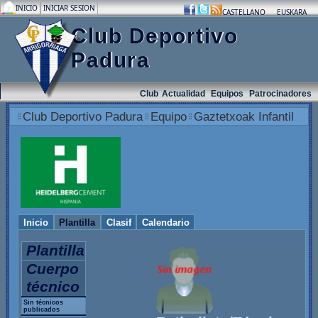
INICIO
INICIAR SESION
.
.
.
CASTELLANO
EUSKARA
Club Deportivo
Padura
Club
Actualidad
Equipos
Patrocinadores
Club Deportivo Padura
Equipo
Gaztetxoak Infantil
Inicio
Plantilla
Clasif
Calendario
Plantilla
Cuerpo
técnico
Sin técnicos
publicados