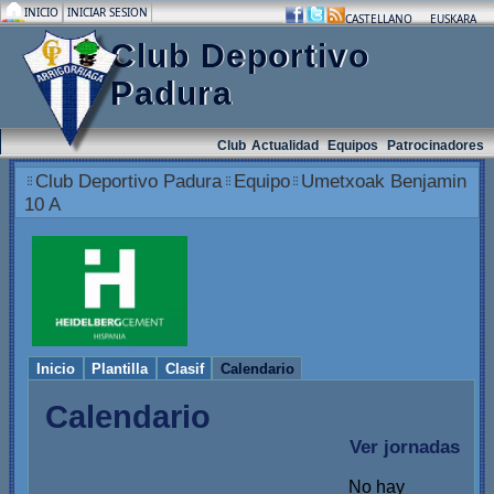
INICIO
INICIAR SESION
.
.
.
CASTELLANO
EUSKARA
Club Deportivo
Padura
Club
Actualidad
Equipos
Patrocinadores
Club Deportivo Padura
Equipo
Umetxoak Benjamin
10 A
Inicio
Plantilla
Clasif
Calendario
Calendario
Ver jornadas
No hay