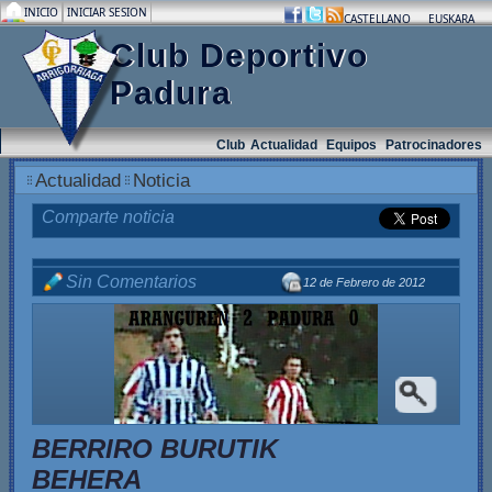
INICIO
INICIAR SESION
.
.
.
CASTELLANO
EUSKARA
Club Deportivo
Padura
Club
Actualidad
Equipos
Patrocinadores
Actualidad
Noticia
Comparte noticia
Sin Comentarios
12 de Febrero de 2012
.
BERRIRO BURUTIK
BEHERA