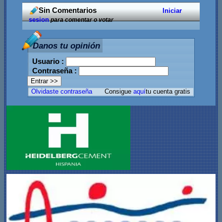
Sin Comentarios
Iniciar
sesion
para comentar o votar
Danos tu opinión
Usuario :
Contraseña :
Olvidaste contraseña
Consigue
aquí
tu cuenta gratis