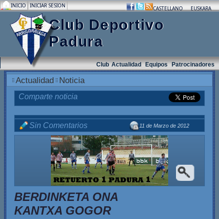
INICIO
INICIAR SESION
.
.
.
CASTELLANO
EUSKARA
Club Deportivo
Padura
Club
Actualidad
Equipos
Patrocinadores
Actualidad
Noticia
Comparte noticia
Sin Comentarios
11 de Marzo de 2012
.
BERDINKETA ONA
KANTXA GOGOR